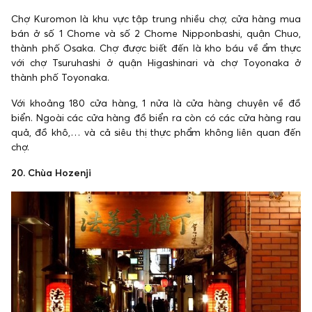
Chợ Kuromon là khu vực tập trung nhiều chợ, cửa hàng mua
bán ở số 1 Chome và số 2 Chome Nipponbashi, quận Chuo,
thành phố Osaka. Chợ được biết đến là kho báu về ẩm thực
với chợ Tsuruhashi ở quận Higashinari và chợ Toyonaka ở
thành phố Toyonaka.
Với khoảng 180 cửa hàng, 1 nửa là cửa hàng chuyên về đồ
biển. Ngoài các cửa hàng đồ biển ra còn có các cửa hàng rau
quả, đồ khô,… và cả siêu thị thực phẩm không liên quan đến
chợ.
20. Chùa Hozenji