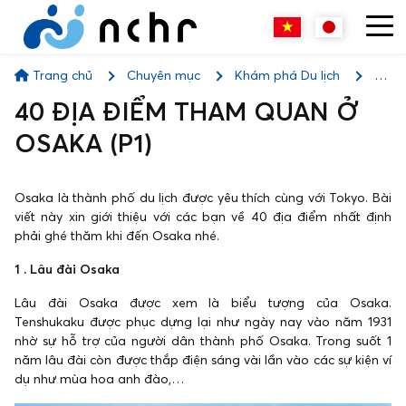
Trang chủ
Chuyên mục
Khám phá Du lịch
40
ĐỊA ĐIỂM THAM QUAN Ở OSAKA (P1)
40 ĐỊA ĐIỂM THAM QUAN Ở
OSAKA (P1)
Osaka là thành phố du lịch được yêu thích cùng với Tokyo. Bài
viết này xin giới thiệu với các bạn về 40 địa điểm nhất định
phải ghé thăm khi đến Osaka nhé.
1 . Lâu đài Osaka
Lâu đài Osaka được xem là biểu tượng của Osaka.
Tenshukaku được phục dựng lại như ngày nay vào năm 1931
nhờ sự hỗ trợ của người dân thành phố Osaka. Trong suốt 1
năm lâu đài còn được thắp điện sáng vài lần vào các sự kiện ví
dụ như mùa hoa anh đào,…