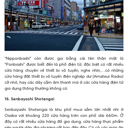
“Nipponbashi” còn được gọi bằng cái tên thân mật là
“Ponbashi” được biết đến là phố điện tử, đặc biệt có rất nhiều
cửa hàng chuyên về thiết bị vô tuyến, nghe nhìn,…có những
cửa hàng đặt thiết bị vô tuyến điện nghiệp dư (Amateur Radio)
cỡ nhỏ, hay các dây cắm âm thanh mà ở các cửa hàng điện tử
gia dụng thông thường không có.
16. Senbayashi Shotengai
Senbayashi Shotengai là khu phố mua sắm lớn nhất nhì ở
Osaka với khoảng 220 cửa hàng trên con phố dài 660m. Ở
đây có rất nhiều cửa hàng đồ gia dụng, cửa hàng thực phẩm
nên người dân địa phương rất hay đến đây. Có cả các món ăn