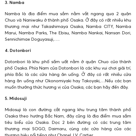
3. Namba
Namba là địa điểm mua sắm nằm vắt ngang qua 2 quận
Chuo và Naniwaku ở thành phố Osaka. Ở đây có rất nhiều khu
thương mại như Takashimaya Osaka, Namba CITY, Namba
Marui, Namba Parks, The Ebisu, Namba Nankai, Nansan Dori,
Sennichimae Doguyasuji,….
4. Dotonbori
Dotonbori là khu phố sầm uất nằm ở quận Chuo của thành
phố Osaka. Phía Nam của Dotonbori là các khu vui chơi giải trí,
phía Bắc là các cửa hàng ăn uống. Ở đây có rất nhiều cửa
hàng ăn uống như Okonomiyaki hay Takoyaki,…Nếu các bạn
muốn thưởng thức hương vị của Osaka, các bạn hãy đến đây.
5. Midosuji
Midosuji là con đường cắt ngang khu trung tâm thành phố
Osaka theo hướng Bắc Nam, đây cũng là địa điểm mua sắm
tiêu biểu của Osaka. Dọc 2 bên đường có các trung tâm
thương mại SOGO, Daimaru, cùng các cửa hàng của các
thương hiệu nổi tiếng như Chanel, LV, Cartier,…