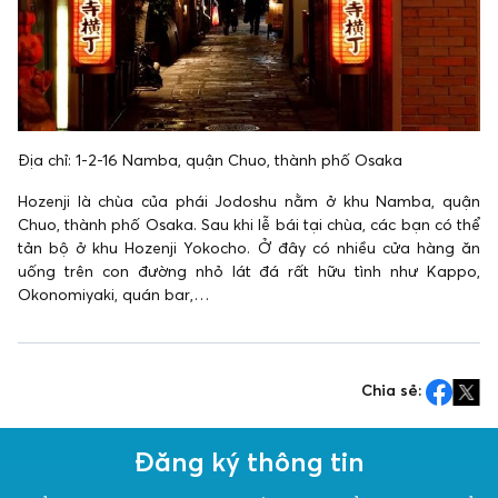
Địa chỉ: 1-2-16 Namba, quận Chuo, thành phố Osaka
Hozenji là chùa của phái Jodoshu nằm ở khu Namba, quận
Chuo, thành phố Osaka. Sau khi lễ bái tại chùa, các bạn có thể
tản bộ ở khu Hozenji Yokocho. Ở đây có nhiều cửa hàng ăn
uống trên con đường nhỏ lát đá rất hữu tình như Kappo,
Okonomiyaki, quán bar,…
Chia sẻ:
Đăng ký thông tin