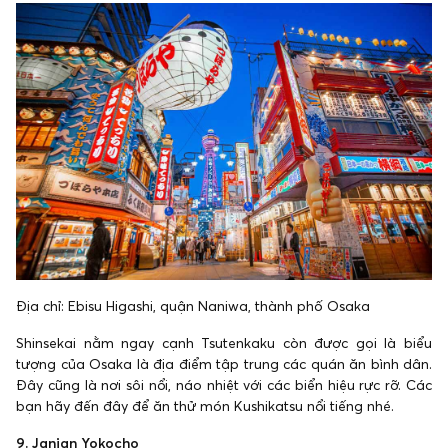
Địa chỉ: Ebisu Higashi, quận Naniwa, thành phố Osaka
Shinsekai nằm ngay cạnh Tsutenkaku còn được gọi là biểu
tượng của Osaka là địa điểm tập trung các quán ăn bình dân.
Đây cũng là nơi sôi nổi, náo nhiệt với các biển hiệu rực rỡ. Các
bạn hãy đến đây để ăn thử món Kushikatsu nổi tiếng nhé.
9. Janjan Yokocho