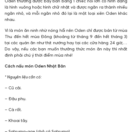
Oden thường được bày bán bằng 1 chiếc nồi lớn có hình dạng
là hình vuông hoặc hình chữ nhật và được ngăn ra thành nhiều
ngăn nhỏ, và mỗi ngăn nhỏ đó lại là một loại xiên Oden khác
nhau.
Vì là món ăn ninh nhừ nóng hổi nên Oden chỉ được bán từ mùa
Thu đến hết mùa Đông (khoảng từ tháng 9 đến hết tháng 3)
tại các quán ăn như thịt nướng hay tại các cửa hàng 24 giờ,…
Do vậy, nếu các bạn muốn thưởng thức món ăn này thì nhất
định phải chú ý thời điểm mùa nhé!
Cách nấu món Oden Nhật Bản
* Nguyên liệu cần có:
– Củ cải.
– Đậu phụ.
– Cà rốt.
– Khoai tây.
– Satsuma-age (chả cá Satsuma).