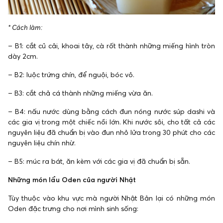
* Cách làm:
– B1: cắt củ cải, khoai tây, cà rốt thành những miếng hình tròn
dày 2cm.
– B2: luộc trứng chín, để nguội, bóc vỏ.
– B3: cắt chả cá thành những miếng vừa ăn.
– B4: nấu nước dùng bằng cách đun nóng nước súp dashi và
các gia vị trong một chiếc nồi lớn. Khi nước sôi, cho tất cả các
nguyên liệu đã chuẩn bị vào đun nhỏ lửa trong 30 phút cho các
nguyên liệu chín nhừ.
– B5: múc ra bát, ăn kèm với các gia vị đã chuẩn bị sẵn.
Những món lẩu Oden của người Nhật
Tùy thuộc vào khu vực mà người Nhật Bản lại có những món
Oden đặc trưng cho nơi mình sinh sống: