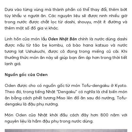
Dựa vào từng vùng mà thành phần có thể thay đổi, thêm bớt
tùy khẩu vị người ăn. Các nguyên liệu sẽ được ninh nhiều giờ
trong nước được chắt lọc từ dashi, shouyu, một ít đường và
thêm một số đồ gia vị khác.
Linh hồn của món lẩu
Oden Nhật Bản
chính là nước dùng dashi
được nấu từ tảo bẹ kombu, cá bào hana katsuo và nước
tương lạt Ushukuchi, được cô đọng trong miếng củ cải. Khi
thưởng thức món ăn này sẽ giúp bạn ấm áp hơn trong thời tiết
lạnh giá.
Nguồn gốc của Oden
Oden được cho có nguồn gốc từ món Tofu-dengaku ở Kyoto.
Theo đó, trong tiếng Nhật “Dengaku” có nghĩa là chế biến món
ăn bằng cách phết tương Miso lên đồ ăn sau đó nướng, Tofu-
dengaku là đậu phụ nướng.
Món Oden của Nhật khởi đầu cách đây hơn 800 năm với
nguyên liệu là hầm đậu phụ trong nước dùng.