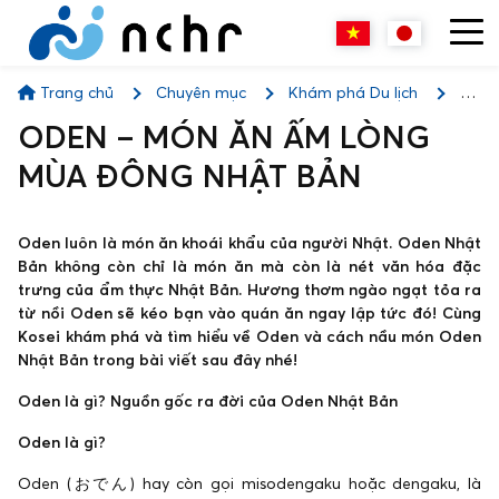
Trang chủ
Chuyên mục
Khám phá Du lịch
ODEN – MÓN ĂN ẤM LÒNG MÙA ĐÔNG NHẬT BẢN
ODEN – MÓN ĂN ẤM LÒNG
MÙA ĐÔNG NHẬT BẢN
Oden luôn là món ăn khoái khẩu của người Nhật. Oden Nhật
Bản không còn chỉ là món ăn mà còn là nét văn hóa đặc
trưng của ẩm thực Nhật Bản. Hương thơm ngào ngạt tỏa ra
từ nồi Oden sẽ kéo bạn vào quán ăn ngay lập tức đó! Cùng
Kosei khám phá và tìm hiểu về Oden và cách nầu món Oden
Nhật Bản trong bài viết sau đây nhé!
Oden là gì? Nguồn gốc ra đời của Oden Nhật Bản
Oden là gì?
Oden (おでん) hay còn gọi misodengaku hoặc dengaku, là