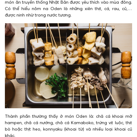
món ăn truyền thống Nhật Bản được yêu thích vào mùa đông.
Có thể hiểu nôm na Oden là những xiên thịt, cá, rau, củ,…
được ninh nhừ trong nước tương.
Thành phần thường thấy ở món Oden là: chả cá khoai mỡ
hampen, chả cá nướng, chả cá Kamaboko, trứng vịt luộc, thịt
bò hoặc thịt heo, konnyaku (khoai từ) và nhiều loại khoai củ
khác.