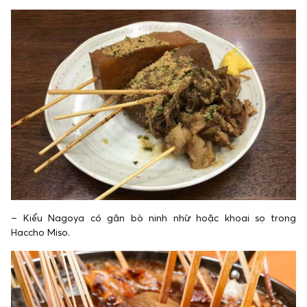
– Kiểu Nagoya có gân bò ninh nhừ hoặc khoai sọ trong
Haccho Miso.