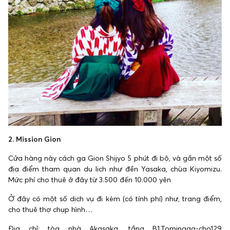
2. Mission Gion
Cửa hàng này cách ga Gion Shijyo 5 phút đi bộ, và gần một số
địa điểm tham quan du lịch như đền Yasaka, chùa Kiyomizu.
Mức phí cho thuê ở đây từ 3.500 đến 10.000 yên
Ở đây có một số dịch vụ đi kèm (có tính phí) như, trang điểm,
cho thuê thợ chụp hình…
Địa chỉ: tòa nhà Akasaka, tầng B1,Tominaga-cho129