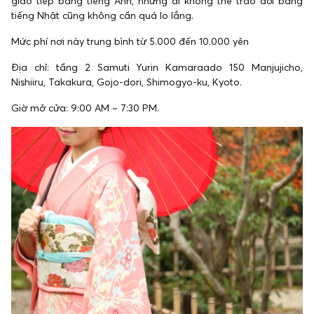
giao tiếp bằng tiếng Anh, những ai không thể trao đổi bằng
tiếng Nhật cũng không cần quá lo lắng.
Mức phí nơi này trung bình từ 5.000 đến 10.000 yên
Địa chỉ: tầng 2 Samuti Yurin Kamaraado 150 Manjujicho,
Nishiiru, Takakura, Gojo-dori, Shimogyo-ku, Kyoto.
Giờ mở cửa: 9:00 AM ~ 7:30 PM.