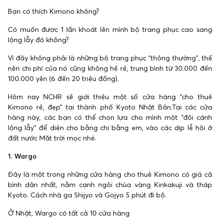
Bạn có thích Kimono không?
Có muốn được 1 lần khoát lên mình bộ trang phục cao sang
lộng lẫy đó không?
Vì đây không phải là những bộ trang phục “thông thường”, thế
nên chi phí của nó cũng không hề rẻ, trung bình từ 30.000 đến
100.000 yên (6 đến 20 triệu đồng).
Hôm nay NCHR sẽ giới thiệu một số cửa hàng “cho thuê
Kimono rẻ, đẹp” tại thành phố Kyoto Nhật Bản.Tại các cửa
hàng này, các bạn có thể chọn lựa cho mình một “đôi cánh
lộng lẫy” để diện cho bằng chị bằng em, vào các dịp lễ hội ở
đất nước Mặt trời mọc nhé.
1. Wargo
Đây là một trong những cửa hàng cho thuê Kimono có giá cả
bình dân nhất, nằm cạnh ngôi chùa vàng Kinkakuji và tháp
Kyoto. Cách nhà ga Shijyo và Gojyo 5 phút đi bộ.
Ở Nhật, Wargo có tất cả 10 cửa hàng