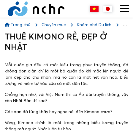
Trang chủ
Chuyên mục
Khám phá Du lịch
THUÊ KIMONO RẺ, ĐẸP Ở NHẬT
THUÊ KIMONO RẺ, ĐẸP Ở
NHẬT
Mỗi quốc gia đều có một kiểu trang phục truyền thống, đó
không đơn giản chỉ là một bộ quần áo khi mặc lên người để
làm đẹp cho chủ nhân, mà nó còn là một nét văn hoá, biểu
tượng và niềm tự hào của cả một dân tộc.
Chẳng hạn như, với Việt Nam thì có Áo dài truyền thống, vậy
còn Nhật Bản thì sao?
Các bạn đã từng thấy hay nghe nói đến Kimono chưa?
Vâng, Kimono chính là một trong những biểu tượng truyền
thống mà người Nhật luôn tự hào.