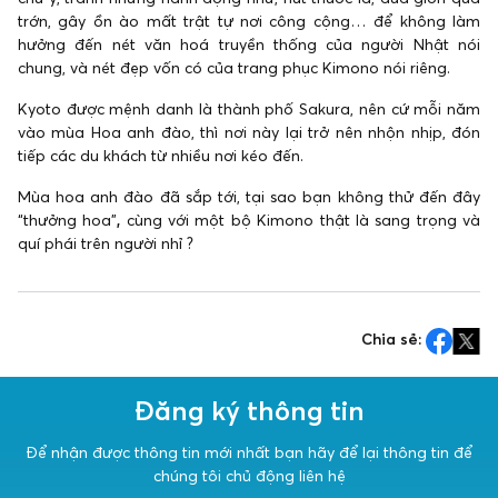
trớn, gây ồn ào mất trật tự nơi công cộng… để không làm
hưởng đến nét văn hoá truyền thống của người Nhật nói
chung, và nét đẹp vốn có của trang phục Kimono nói riêng.
Kyoto được mệnh danh là thành phố Sakura, nên cứ mỗi năm
vào mùa Hoa anh đào, thì nơi này lại trở nên nhộn nhịp, đón
tiếp các du khách từ nhiều nơi kéo đến.
Mùa hoa anh đào đã sắp tới, tại sao bạn không thử đến đây
“thưởng hoa”
,
cùng với một bộ Kimono thật là sang trọng và
quí phái trên người nhỉ ?
Chia sẻ:
Đăng ký thông tin
Để nhận được thông tin mới nhất bạn hãy để lại thông tin để
chúng tôi chủ động liên hệ