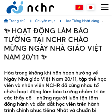
Trang chủ
Chuyên mục
Học Tiếng Nhật cùng
NCHR
✨ HOẠT ĐỘNG LÀM BÁO TƯỜNG TẠI NCHR CHÀO
✨ HOẠT ĐỘNG LÀM BÁO
MỪNG NGÀY NHÀ GIÁO VIỆT NAM 20/11 ✨
TƯỜNG TẠI NCHR CHÀO
MỪNG NGÀY NHÀ GIÁO VIỆT
NAM 20/11 ✨
Hòa trong không khí hân hoan hướng về
Ngày Nhà giáo Việt Nam 20/11, tập thể học
viên và nhân viên NCHR đã cùng nhau tổ
chức hoạt động làm báo tường nhằm tri ân
các thầy cô – những người luôn tận tâm
đồng hành và dẫn dắt học viên trên hành
trình chinh phục tiếng Nhật và chuẩn bị