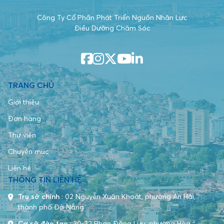
Công Ty Cổ Phần Phát Triển Nguồn Nhân Lực
Điều Dưỡng Chăm Sóc
TRANG CHỦ
Giới thiệu
Đơn hàng
Thư viện
Chuyên mục
Liên hệ
THÔNG TIN LIÊN HỆ
Trụ sở chính
:
02 Nguyễn Xuân Khoát, phường An Hải,
thành phố Đà Nẵng
Cơ sở đào tạo
:
30-32 Phan Đăng Lưu, phường Hòa