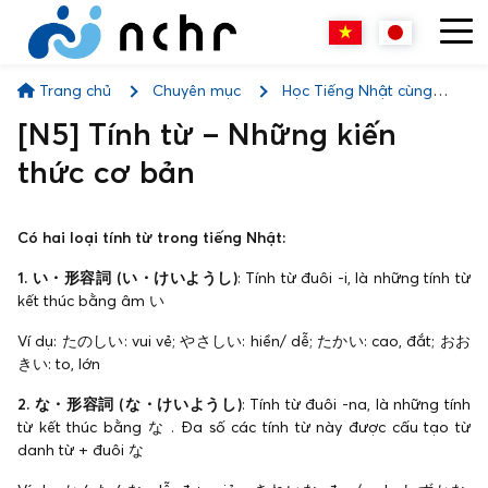
Trang chủ
Chuyên mục
Học Tiếng Nhật cùng
NCHR
[N5] Tính từ – Những kiến thức cơ bản
[N5] Tính từ – Những kiến
thức cơ bản
Có hai loại tính từ trong tiếng Nhật:
1. い・形容詞 (い・けいようし)
: Tính từ đuôi -i, là những tính từ
kết thúc bằng âm い
Ví dụ: たのしい: vui vẻ; やさしい: hiền/ dễ; たかい: cao, đắt; おお
きい: to, lớn
2. な・形容詞 (な・けいようし)
: Tính từ đuôi -na, là những tính
từ kết thúc bằng な . Đa số các tính từ này được cấu tạo từ
danh từ + đuôi な