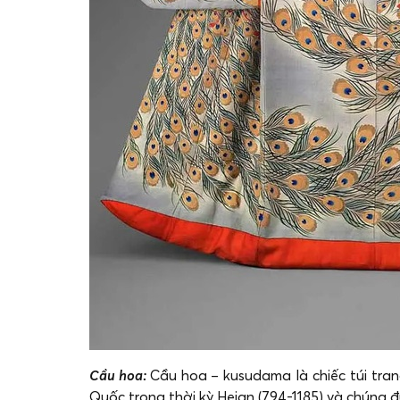
Cầu hoa:
Cầu hoa – kusudama là chiếc túi tran
Quốc trong thời kỳ Heian (794-1185) và chúng 