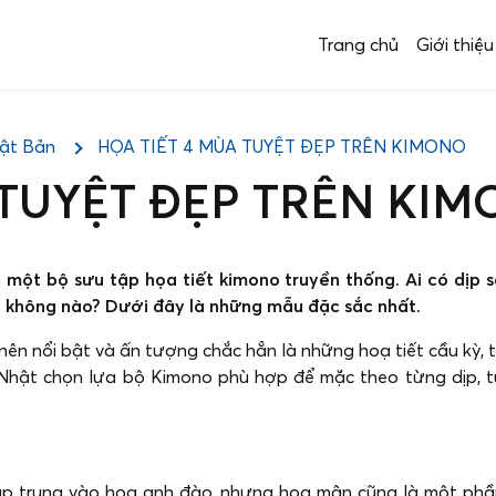
Trang chủ
Giới thiệu
ật Bản
HỌA TIẾT 4 MÙA TUYỆT ĐẸP TRÊN KIMONO
 TUYỆT ĐẸP TRÊN KI
một bộ sưu tập họa tiết kimono truyền thống. Ai có dịp sa
i không nào?
Dưới đây là những mẫu đặc sắc nhất.
 nên nổi bật và ấn tượng chắc hẳn là những hoạ tiết cầu kỳ, 
Nhật chọn lựa bộ Kimono phù hợp để mặc theo từng dịp, t
p trung vào hoa anh đào, nhưng hoa mận cũng là một phần