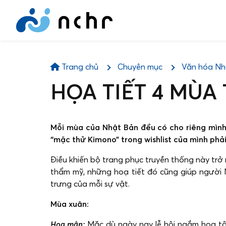
Trang chủ
Chuyên mục
Văn hóa Nh
HỌA TIẾT 4 MÙA
Mỗi mùa của Nhật Bản đều có cho riêng mình 
“mặc thử Kimono” trong wishlist của mình phả
Điều khiến bộ trang phục truyền thống này trở
thẩm mỹ, những hoạ tiết đó cũng giúp người 
trưng của mỗi sự vật.
Mùa xuân:
Hoa mận:
Mặc dù ngày nay lễ hội ngắm hoa tậ