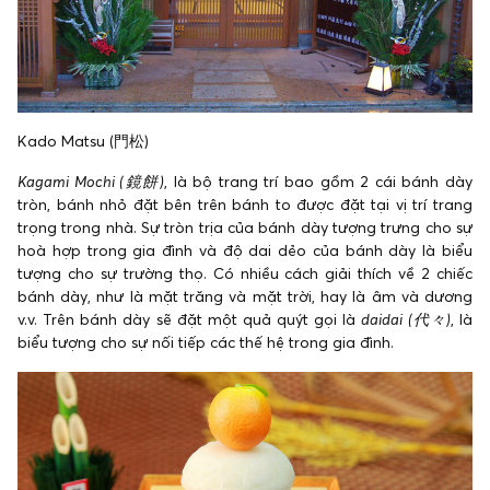
Kado Matsu (門松)
Kagami Mochi (鏡餅)
, là bộ trang trí bao gồm 2 cái bánh dày
tròn, bánh nhỏ đặt bên trên bánh to được đặt tại vị trí trang
trọng trong nhà. Sự tròn trịa của bánh dày tượng trưng cho sự
hoà hợp trong gia đình và độ dai dẻo của bánh dày là biểu
tượng cho sự trường thọ. Có nhiều cách giải thích về 2 chiếc
bánh dày, như là mặt trăng và mặt trời, hay là âm và dương
v.v. Trên bánh dày sẽ đặt một quả quýt gọi là
daidai (代々)
, là
biểu tượng cho sự nối tiếp các thế hệ trong gia đình.