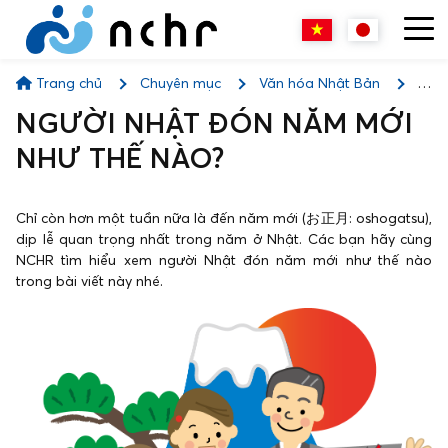
Trang chủ
Chuyên mục
Văn hóa Nhật Bản
NGƯỜI NHẬT ĐÓN NĂM MỚI NHƯ THẾ NÀO?
NGƯỜI NHẬT ĐÓN NĂM MỚI
NHƯ THẾ NÀO?
Chỉ còn hơn một tuần nữa là đến năm mới (お正月: oshogatsu),
dịp lễ quan trọng nhất trong năm ở Nhật. Các bạn hãy cùng
NCHR tìm hiểu xem người Nhật đón năm mới như thế nào
trong bài viết này nhé.