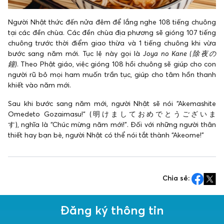
Người Nhật thức đến nửa đêm để lắng nghe 108 tiếng chuông
tại các đền chùa. Các đền chùa địa phương sẽ gióng 107 tiếng
chuông trước thời điểm giao thừa và 1 tiếng chuông khi vừa
bước sang năm mới. Tục lệ này gọi là
Joya no Kane (除夜の
鐘)
. Theo Phật giáo, việc gióng 108 hồi chuông sẽ giúp cho con
người rũ bỏ mọi ham muốn trần tục, giúp cho tâm hồn thanh
khiết vào năm mới.
Sau khi bước sang năm mới, người Nhật sẽ nói “Akemashite
Omedeto Gozaimasu!“ (明けましておめでとうございま
す), nghĩa là “Chúc mừng năm mới!”. Đối với những người thân
thiết hay bạn bè, người Nhật có thể nói tắt thành “Akeome!”
Chia sẻ:
Đăng ký thông tin