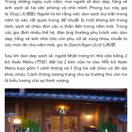
Trong những ngày cuối năm, mọi người sẽ dọn dẹp, tổng vệ
sinh sạch sẽ tại văn phòng và nhà mình. Phong tục này gọi
là
Osoji (大掃除).
Người ta tin rằng việc dọn sạch bụi bẩn trong
năm là việc rất quan trọng để chuẩn bị một không khí trong
lành, sạch sẽ chào đón các vị thần đến trong năm mới. Trong
các gia đình nhiều thế hệ, đàn ông thường phụ trách việc dọn
dẹp, tổng vệ sinh nhà cửa còn phụ nữ sẽ cùng nhau chuẩn bị
các món ăn cho năm mới, gọi là
Osechi Ryori (おせち料理)
.
Sau khi dọn dẹp sạch sẽ, người Nhật trang trí nhà cửa bằng 2
bộ
Kado Matsu (門松)
đặt tại 2 bên cửa ra vào. Mỗi bộ
Kado
Matsu
bao gồm 1 cành thông và 3 ống tre vát chéo có độ dài
khác nhau. Cành thông tượng trưng cho sự trường thọ còn tre
là biểu tượng của sự thịnh vượng.