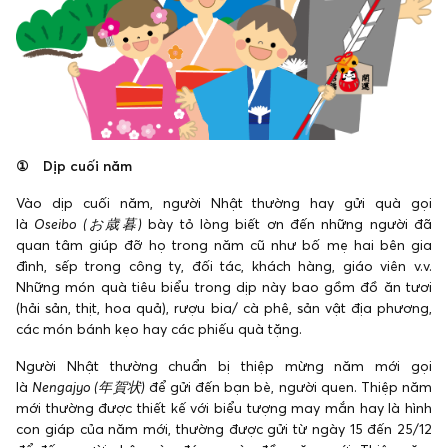
① Dịp cuối năm
Vào dịp cuối năm, người Nhật thường hay gửi quà gọi
là
Oseibo (お歳暮)
bày tỏ lòng biết ơn đến những người đã
quan tâm giúp đỡ họ trong năm cũ như bố mẹ hai bên gia
đình, sếp trong công ty, đối tác, khách hàng, giáo viên v.v.
Những món quà tiêu biểu trong dịp này bao gồm đồ ăn tươi
(hải sản, thịt, hoa quả), rượu bia/ cà phê, sản vật địa phương,
các món bánh kẹo hay các phiếu quà tặng.
Người Nhật thường chuẩn bị thiệp mừng năm mới gọi
là
Nengajyo (年賀状)
để gửi đến bạn bè, người quen. Thiệp năm
mới thường được thiết kế với biểu tượng may mắn hay là hình
con giáp của năm mới, thường được gửi từ ngày 15 đến 25/12