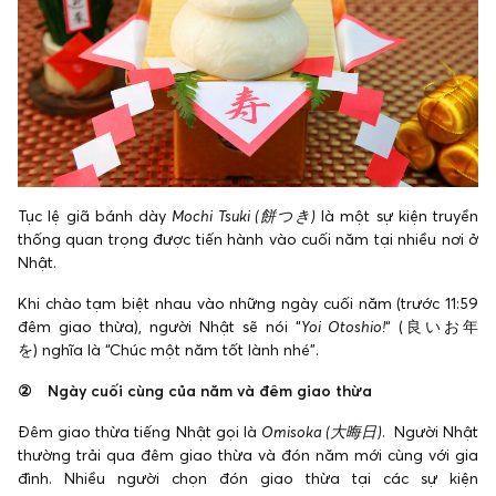
Tục lệ giã bánh dày
Mochi Tsuki (餅つき)
là một sự kiện truyền
thống quan trọng được tiến hành vào cuối năm tại nhiều nơi ở
Nhật.
Khi chào tạm biệt nhau vào những ngày cuối năm (trước 11:59
đêm giao thừa), người Nhật sẽ nói “
Yoi Otoshio!
“ (良いお年
を) nghĩa là “Chúc một năm tốt lành nhé”.
② Ngày cuối cùng của năm và đêm giao thừa
Đêm giao thừa tiếng Nhật gọi là
Omisoka (大晦日)
. Người Nhật
thường trải qua đêm giao thừa và đón năm mới cùng với gia
đình. Nhiều người chọn đón giao thừa tại các sự kiện