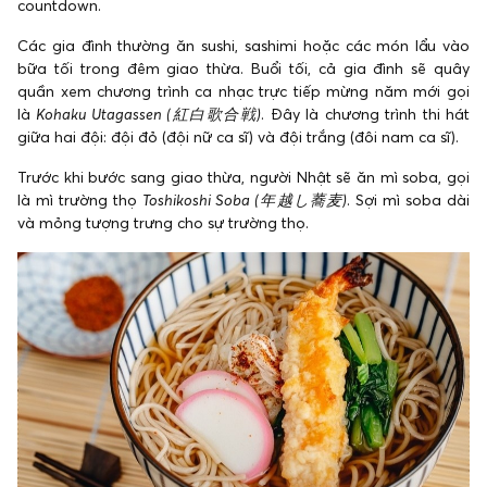
countdown.
Các gia đình thường ăn sushi, sashimi hoặc các món lẩu vào
bữa tối trong đêm giao thừa. Buổi tối, cả gia đình sẽ quây
quần xem chương trình ca nhạc trực tiếp mừng năm mới gọi
là
Kohaku Utagassen (紅白歌合戦)
. Đây là chương trình thi hát
giữa hai đội: đội đỏ (đội nữ ca sĩ) và đội trắng (đôi nam ca sĩ).
Trước khi bước sang giao thừa, người Nhật sẽ ăn mì soba, gọi
là mì trường thọ
Toshikoshi Soba (年越し蕎麦)
. Sợi mì soba dài
và mỏng tượng trưng cho sự trường thọ.