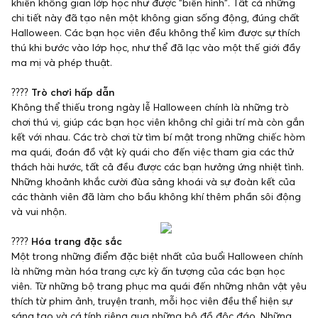
khiến không gian lớp học như được "biến hình". Tất cả những
chi tiết này đã tạo nên một không gian sống động, đúng chất
Halloween. Các bạn học viên đều không thể kìm được sự thích
thú khi bước vào lớp học, như thể đã lạc vào một thế giới đầy
ma mị và phép thuật.
????
Trò chơi hấp dẫn
Không thể thiếu trong ngày lễ Halloween chính là những trò
chơi thú vị, giúp các bạn học viên không chỉ giải trí mà còn gắn
kết với nhau. Các trò chơi từ tìm bí mật trong những chiếc hòm
ma quái, đoán đồ vật kỳ quái cho đến việc tham gia các thử
thách hài hước, tất cả đều được các bạn hưởng ứng nhiệt tình.
Những khoảnh khắc cười đùa sảng khoái và sự đoàn kết của
các thành viên đã làm cho bầu không khí thêm phần sôi động
và vui nhộn.
????
Hóa trang đặc sắc
Một trong những điểm đặc biệt nhất của buổi Halloween chính
là những màn hóa trang cực kỳ ấn tượng của các bạn học
viên. Từ những bộ trang phục ma quái đến những nhân vật yêu
thích từ phim ảnh, truyện tranh, mỗi học viên đều thể hiện sự
sáng tạo và cá tính riêng qua những bộ đồ độc đáo. Những