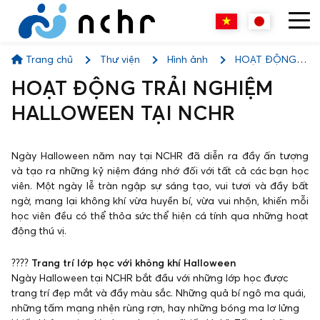
Trang chủ
Thư viện
Hình ảnh
HOẠT ĐỘNG
TRẢI NGHIỆM HALLOWEEN TẠI NCHR
HOẠT ĐỘNG TRẢI NGHIỆM
HALLOWEEN TẠI NCHR
Ngày Halloween năm nay tại NCHR đã diễn ra đầy ấn tượng
và tạo ra những kỷ niệm đáng nhớ đối với tất cả các bạn học
viên. Một ngày lễ tràn ngập sự sáng tạo, vui tươi và đầy bất
ngờ, mang lại không khí vừa huyền bí, vừa vui nhộn, khiến mỗi
học viên đều có thể thỏa sức thể hiện cá tính qua những hoạt
động thú vị.
????
Trang trí lớp học với không khí Halloween
Ngày Halloween tại NCHR bắt đầu với những lớp học được
trang trí đẹp mắt và đầy màu sắc. Những quả bí ngô ma quái,
những tấm mạng nhện rùng rợn, hay những bóng ma lơ lửng