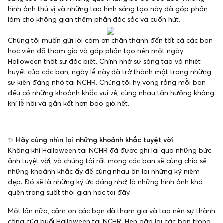
hình ảnh thú vị và những tạo hình sáng tạo này đã góp phần
làm cho không gian thêm phần đặc sắc và cuốn hút.
Chúng tôi muốn gửi lời cảm ơn chân thành đến tất cả các bạn
học viên đã tham gia và góp phần tạo nên một ngày
Halloween thật sự đặc biệt. Chính nhờ sự sáng tạo và nhiệt
huyết của các bạn, ngày lễ này đã trở thành một trong những
sự kiện đáng nhớ tại NCHR. Chúng tôi hy vọng rằng mỗi bạn
đều có những khoảnh khắc vui vẻ, cùng nhau tận hưởng không
khí lễ hội và gắn kết hơn bao giờ hết.
✨
Hãy cùng nhìn lại những khoảnh khắc tuyệt vời
Không khí Halloween tại NCHR đã được ghi lại qua những bức
ảnh tuyệt vời, và chúng tôi rất mong các bạn sẽ cùng chia sẻ
những khoảnh khắc ấy để cùng nhau ôn lại những kỷ niệm
đẹp. Đó sẽ là những ký ức đáng nhớ, là những hình ảnh khó
quên trong suốt thời gian học tại đây.
Một lần nữa, cảm ơn các bạn đã tham gia và tạo nên sự thành
công của buổi Halloween tại NCHR. Hẹn gặp lại các bạn trong