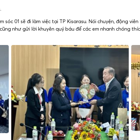
.
sóc 01 sẽ đi làm việc tại TP Kisarasu. Nói chuyện, động viê
n cũng như gửi lời khuyên quý báu để các em nhanh chóng thíc