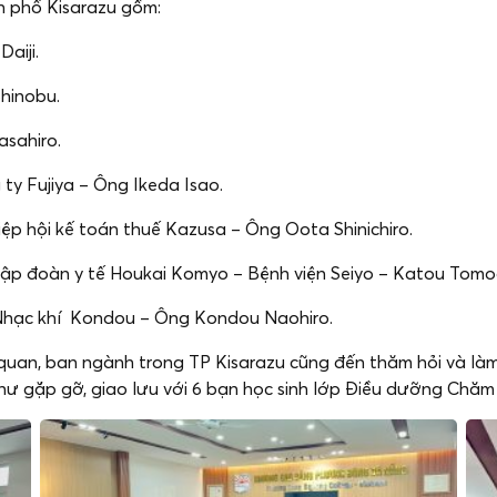
h phố Kisarazu gồm:
aiji.
hinobu.
asahiro.
ty Fujiya – Ông Ikeda Isao.
iệp hội kế toán thuế Kazusa – Ông Oota Shinichiro.
 Tập đoàn y tế Houkai Komyo – Bệnh viện Seiyo – Katou Tomo
 Nhạc khí Kondou – Ông Kondou Naohiro.
ơ quan, ban ngành trong TP Kisarazu cũng đến thăm hỏi và là
 gặp gỡ, giao lưu với 6 bạn học sinh lớp Điều dưỡng Chăm