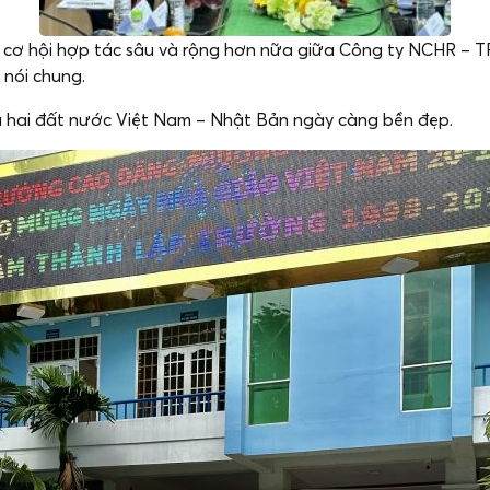
u cơ hội hợp tác sâu và rộng hơn nữa giữa Công ty NCHR – TP
 nói chung.
 hai đất nước Việt Nam – Nhật Bản ngày càng bền đẹp.